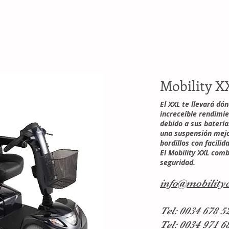
Mobility X
El XXL te llevará dó
increceíble rendimie
debido a sus batería
una suspensión mejo
bordillos con facilid
El Mobility XXL comb
seguridad.
info@mobilityc
Tel: 0034 678 5
Tel: 0034 971 6