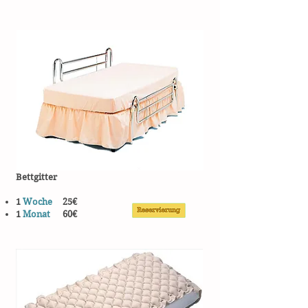
Bettgitter
1
Woche
25€
1
Monat
60€