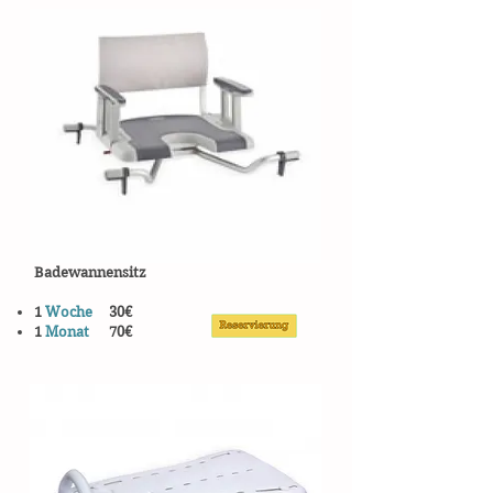
Badewannensitz
1
Woche
30€
1
Monat
70€