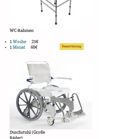
WC-Rahmen
1
Woche
25€
1
Monat
60€
Duschstuhl
(Große
Räder)