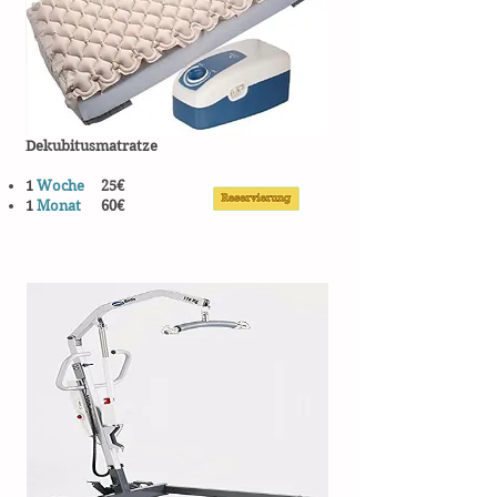
Dekubitusmatratze
1
Woche
25€
1
Monat
60€