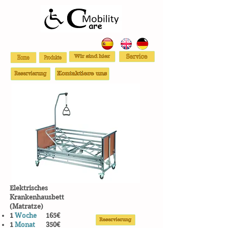
Elektrisches
Krankenhausbett
(Matratze)
1
Woche
165€
1
Monat
350€