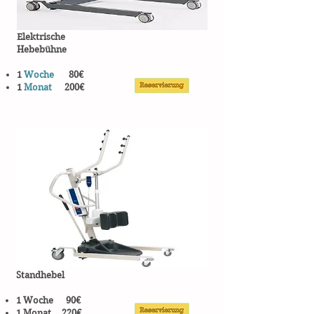
Elektrische
Hebebühne
1
Woche
80€
1
Monat
200€
Standhebel
1 Woche 90€
1 Monat 220€