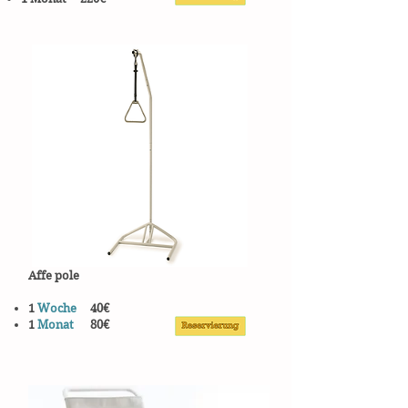
Affe pole
1
Woche
40€
1
Monat
80€