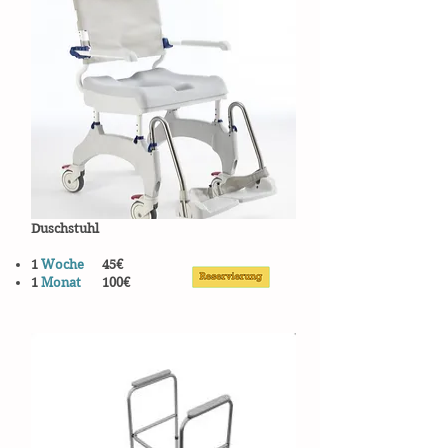
Duschstuhl
1
Woche
45€
1
Monat
100€