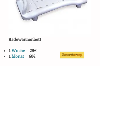
Badewannenbett
1
Woche
25€
1
Monat
60€