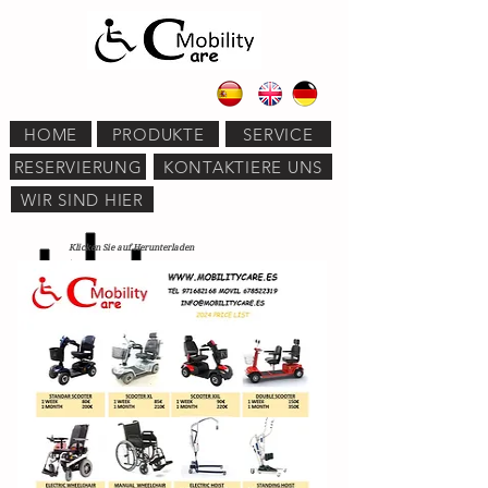
HOME
PRODUKTE
SERVICE
RESERVIERUNG
KONTAKTIERE UNS
WIR SIND HIER
Klicken Sie auf Herunterladen