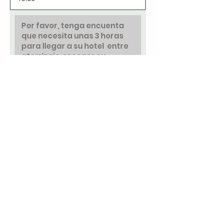
¿Que le gustaria alquilar?
¿Por cuanto tiempo?
Enviar
Tenga en cuenta que dependiendo de
dónde se aloje, podemos cobrar una