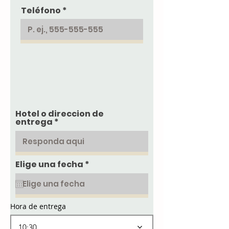
Teléfono
Hotel o direccion de
entrega
r
Elige una fecha
*
e
q
u
i
r
Hora de entrega
e
d
10:30