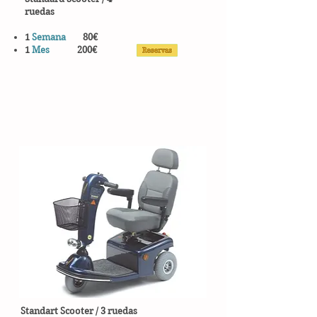
ruedas
1
Semana
80€
1
Mes
200€
Standart Scooter / 3 ruedas