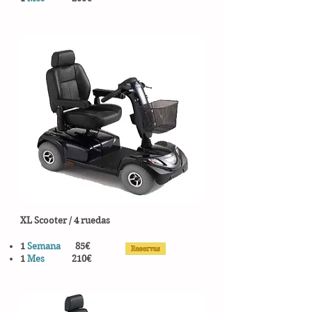
XL Scooter / ​4 ruedas
1
Semana
85€
1
Mes
210€