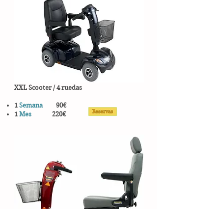
XXL Scooter / 4 ruedas
1
Semana
90€
1
Mes
220€